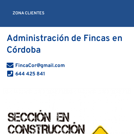
Ir
al
ZONA CLIENTES
contenido
Administración de Fincas en
Córdoba
FincaCor@gmail.com
644 425 841