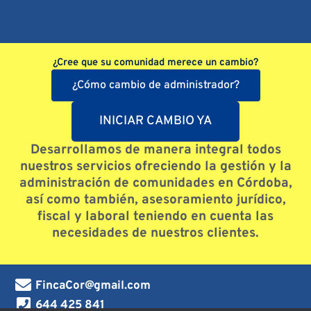
¿Cree que su comunidad merece un cambio?
¿Cómo cambio de administrador?
INICIAR CAMBIO YA
Desarrollamos de manera integral todos
nuestros servicios ofreciendo la gestión y la
administración de comunidades en Córdoba,
así como también, asesoramiento jurídico,
fiscal y laboral teniendo en cuenta las
necesidades de nuestros clientes.
FincaCor@gmail.com
644 425 841