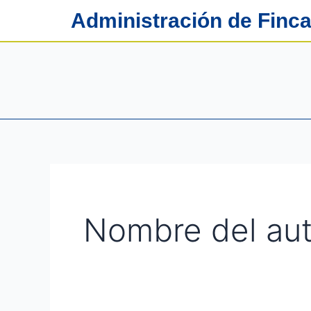
Ir
Buscar
Administración de Finc
al
por:
contenido
Nombre del aut